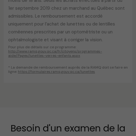
moins de 18 ans. Seuls les achats effectués à partir du
1er septembre 2019 chez un marchand au Québec sont
admissibles. Le remboursement est accordé
uniquement pour l’achat de lunettes ou de lentilles
cornéennes prescrites par un optométriste ou un
ophtalmologiste et visant à corriger la vision.
Pour plus de détails sur ce programme:
http://www.ramq.gouv.qc.ca/fr/citoyens/programmes-
aide/Pages/lunettes-verres-enfants.aspx
* La demande de remboursement auprès de la RAMQ doit se faire en
ligne:
https://formulaires.ramq.gouv.qc.ca/lunettes
Besoin d'un examen de la